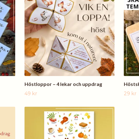
Höstloppor – 4 lekar och uppdrag
Höstsk
49 kr
29 kr