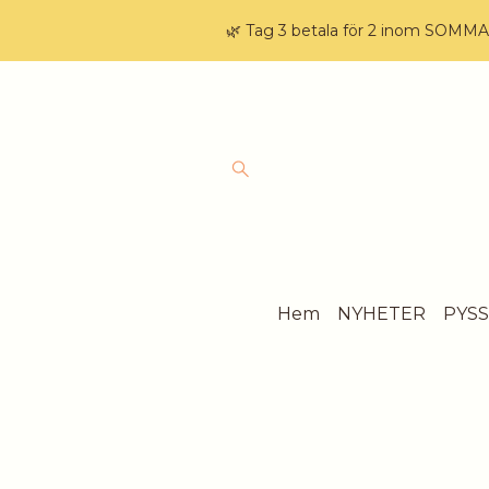
🌿 Tag 3 betala för 2 inom SOMM
Hem
NYHETER
PYS