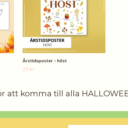
Årstidsposter – höst
29 kr
ör att komma till alla HALLOWE