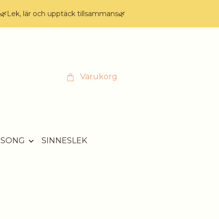
🌿Lek, lär och upptäck tillsammans🌿
Varukorg
ÄSONG
SINNESLEK