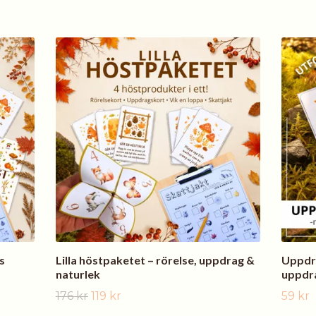
s
Lilla höstpaketet – rörelse, uppdrag &
Uppdr
naturlek
uppdr
176 kr
119 kr
59 kr