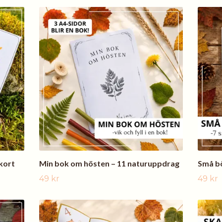
kort
Min bok om hösten – 11 naturuppdrag
Små b
49 kr
49 kr