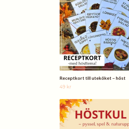
Receptkort till uteköket – höst
49 kr