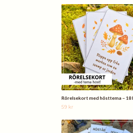
Rörelsekort med hösttema – 18 
59 kr