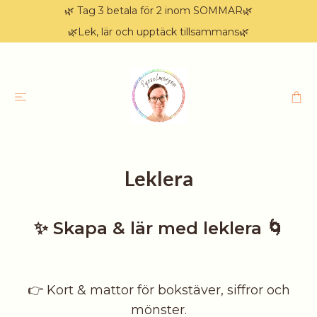
🌿 Tag 3 betala för 2 inom SOMMAR🌿
🌿Lek, lär och upptäck tillsammans🌿
Leklera
✨ Skapa & lär med leklera 🌀
👉 Kort & mattor för bokstäver, siffror och
mönster.