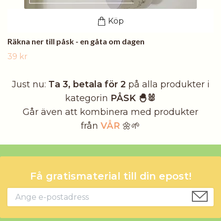
Köp
Räkna ner till påsk - en gåta om dagen
39 kr
Just nu:
Ta 3, betala för 2
på alla produkter i
kategorin
PÅSK 🐣🐰
Går även att kombinera med produkter
från
VÅR
🌼🌱
Få gratismaterial till din epost!