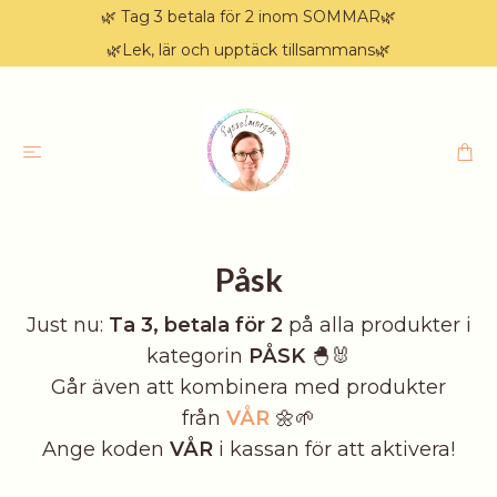
🌿 Tag 3 betala för 2 inom SOMMAR🌿
🌿Lek, lär och upptäck tillsammans🌿
Påsk
Just nu:
Ta 3, betala för 2
på alla produkter i
kategorin
PÅSK
🐣🐰
Går även att kombinera med produkter
från
VÅR
🌼🌱
Ange koden
VÅR
i kassan för att aktivera!