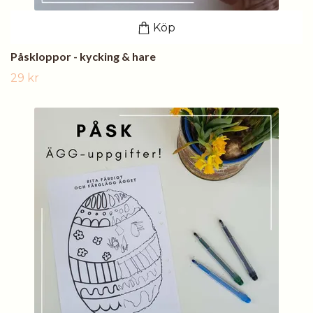
Köp
Påskloppor - kycking & hare
29 kr