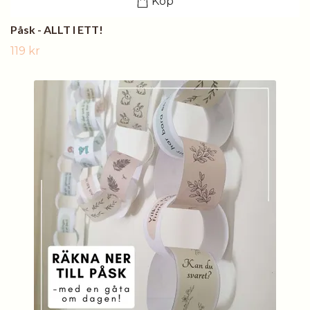
Köp
Påsk - ALLT I ETT!
119 kr