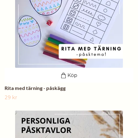
Köp
Rita med tärning - påskägg
29 kr