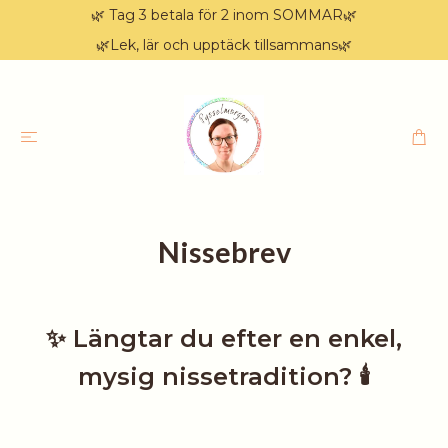
🌿 Tag 3 betala för 2 inom SOMMAR🌿
🌿Lek, lär och upptäck tillsammans🌿
Nissebrev
✨ Längtar du efter en enkel,
mysig nissetradition? 🕯️