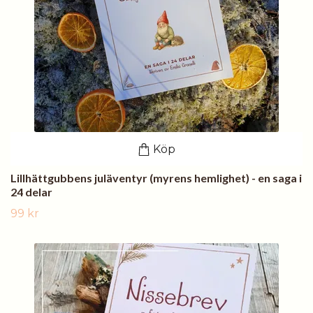
Köp
Lillhättgubbens juläventyr (myrens hemlighet) - en saga i
24 delar
99 kr