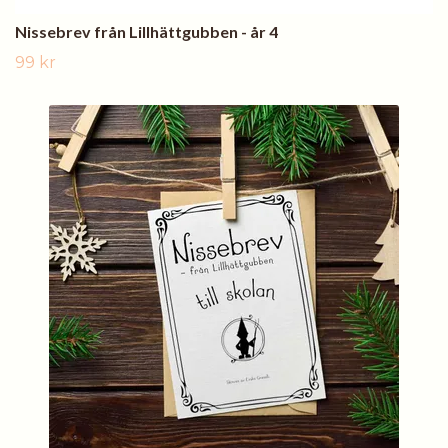
Nissebrev från Lillhättgubben - år 4
99 kr