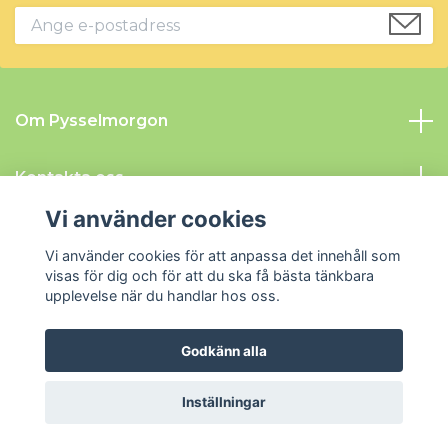
Om Pysselmorgon
Kontakta oss
Vi använder cookies
Information
Vi använder cookies för att anpassa det innehåll som
visas för dig och för att du ska få bästa tänkbara
Sociala medier
upplevelse när du handlar hos oss.
Godkänn alla
© 2026 Pysselmorgon
Inställningar