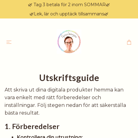
🌿 Tag 3 betala för 2 inom SOMMAR🌿
🌿Lek, lär och upptäck tillsammans🌿
Utskriftsguide
Att skriva ut dina digitala produkter hemma kan
vara enkelt med rätt förberedelser och
inställningar. Följ stegen nedan för att säkerställa
bästa resultat.
1. Förberedelser
Kontrollera din utrustning: