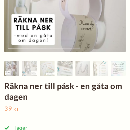
Räkna ner till påsk - en gåta om
dagen
39 kr
I lager