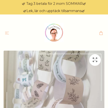
🌿 Tag 3 betala för 2 inom SOMMAR🌿
🌿Lek, lär och upptäck tillsammans🌿