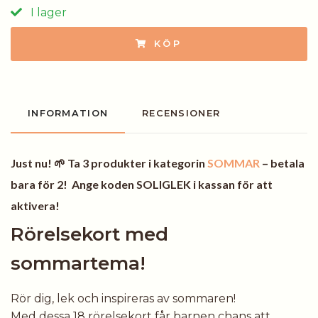
I lager
KÖP
INFORMATION
RECENSIONER
Just nu!
🌱 Ta 3 produkter i kategorin
SOMMAR
– betala
bara för 2! Ange koden
SOLIGLEK
i kassan för att
aktivera!
Rörelsekort med
sommartema!
Rör dig, lek och inspireras av sommaren!
Med dessa 18 rörelsekort får barnen chans att