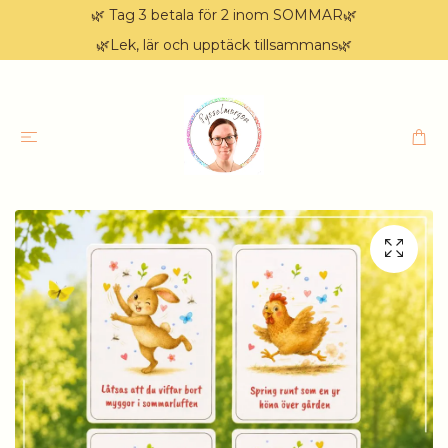
🌿 Tag 3 betala för 2 inom SOMMAR🌿
🌿Lek, lär och upptäck tillsammans🌿