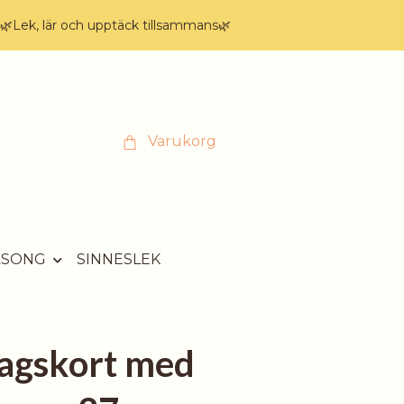
🌿Lek, lär och upptäck tillsammans🌿
Varukorg
ÄSONG
SINNESLEK
agskort med