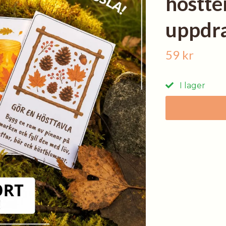
höstte
uppdr
59 kr
I lager