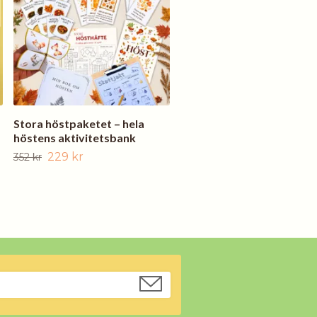
119 kr
176 kr
Stora höstpaketet – hela
höstens aktivitetsbank
229 kr
352 kr