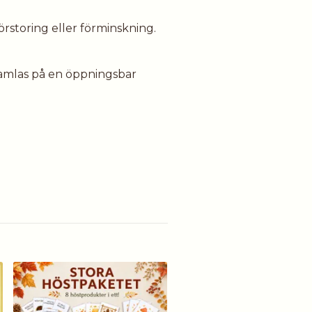
förstoring eller förminskning.
 samlas på en öppningsbar
Lilla höstpaketet – rörelse
uppdrag & naturlek