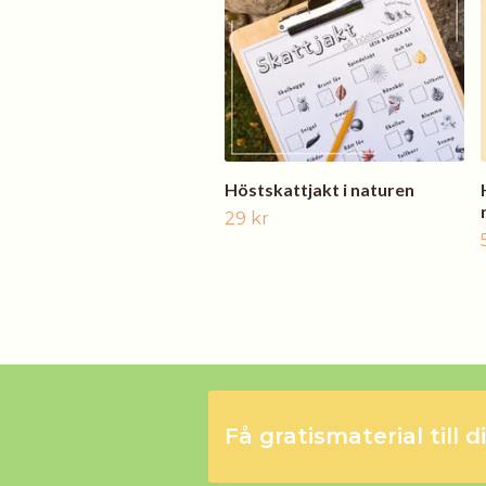
Höstskattjakt i naturen
29 kr
Få gratismaterial till d