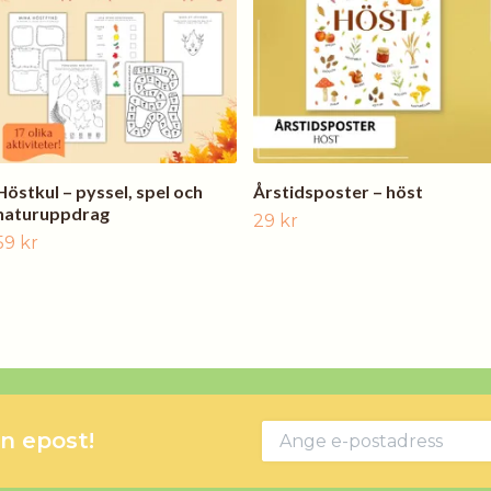
Höstkul – pyssel, spel och
Årstidsposter – höst
naturuppdrag
29 kr
59 kr
in epost!