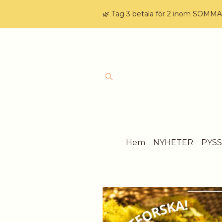
🌿 Tag 3 betala för 2 inom SOMM
Hem
NYHETER
PYS