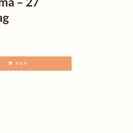
ma – 27
ag
KÖP