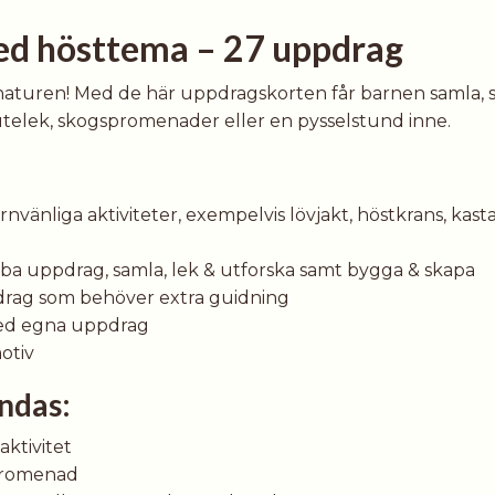
d hösttema – 27 uppdrag
aturen! Med de här uppdragskorten får barnen samla, 
 utelek, skogspromenader eller en pysselstund inne.
änliga aktiviteter, exempelvis lövjakt, höstkrans, kasta
abba uppdrag, samla, lek & utforska samt bygga & skapa
ppdrag som behöver extra guidning
med egna uppdrag
otiv
ndas:
aktivitet
 promenad