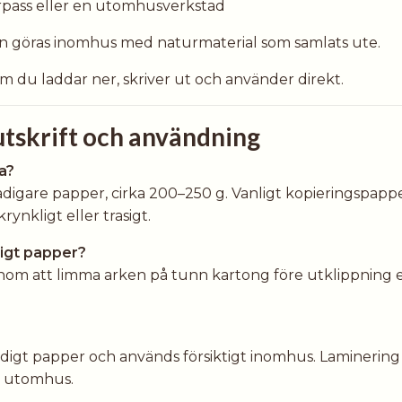
rpass eller en utomhusverkstad
 göras inomhus med naturmaterial som samlats ute.
om du laddar ner, skriver ut och använder direkt.
utskrift och användning
a?
tadigare papper, cirka 200–250 g. Vanligt kopieringspappe
krynkligt eller trasigt.
ligt papper?
nom att limma arken på tunn kartong före utklippning e
tadigt papper och används försiktigt inomhus. Laminering
r utomhus.