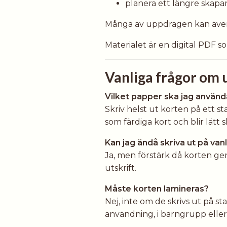
planera ett längre skapa
Många av uppdragen kan även
Materialet är en digital PDF s
Vanliga frågor om 
Vilket papper ska jag använd
Skriv helst ut korten på ett s
som färdiga kort och blir lätt s
Kan jag ändå skriva ut på van
Ja, men förstärk då korten ge
utskrift.
Måste korten lamineras?
Nej, inte om de skrivs ut på s
användning, i barngrupp elle