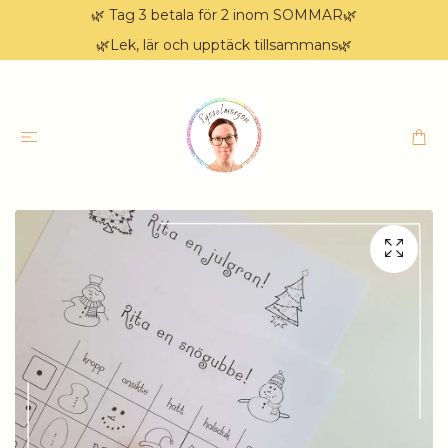
🌿 Tag 3 betala för 2 inom SOMMAR🌿
🌿Lek, lär och upptäck tillsammans🌿