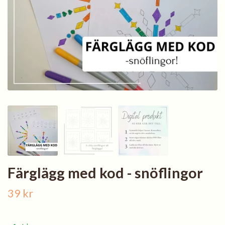
Färglägg med kod - snöflingor
39 kr