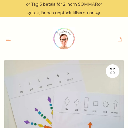
🌿 Tag 3 betala för 2 inom SOMMAR🌿
🌿Lek, lär och upptäck tillsammans🌿