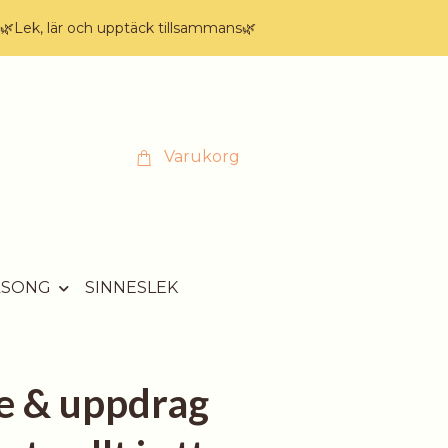
🌿Lek, lär och upptäck tillsammans🌿
Varukorg
ÄSONG
SINNESLEK
e & uppdrag