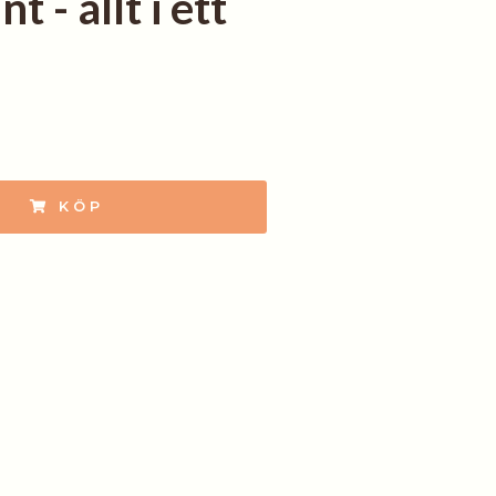
t - allt i ett
KÖP