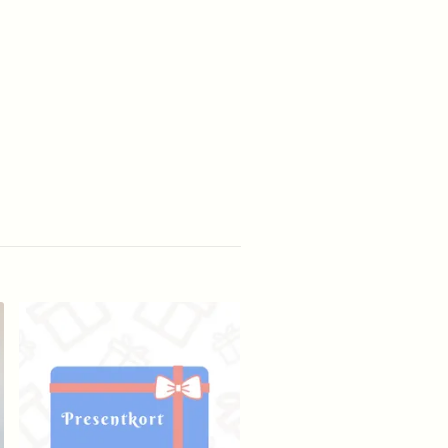
Bokstavspussel - versaler
gemener
39 kr