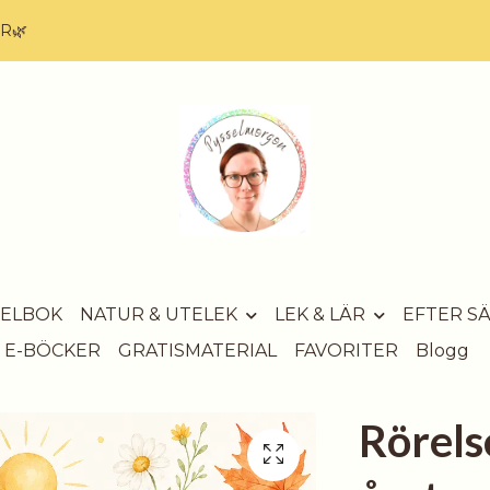
AR🌿
SELBOK
NATUR & UTELEK
LEK & LÄR
EFTER S
E-BÖCKER
GRATISMATERIAL
FAVORITER
Blogg
Rörels