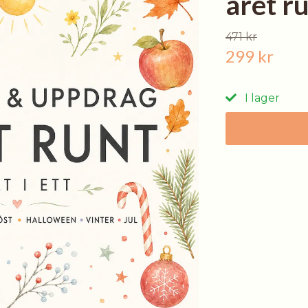
året run
471 kr
299 kr
I lager