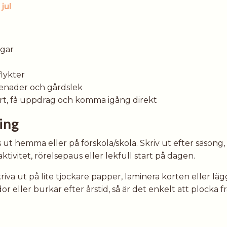
jul
ngar
lykter
enader och gårdslek
kort, få uppdrag och komma igång direkt
ing
vs ut hemma eller på förskola/skola. Skriv ut efter säson
tivitet, rörelsepaus eller lekfull start på dagen.
riva ut på lite tjockare papper, laminera korten eller läg
dor eller burkar efter årstid, så är det enkelt att plocka