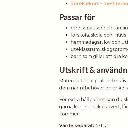
Rörelsekort – med tema 
Passar för
rörelsepauser och samli
förskola, skola och fritids
hemmadagar, lov och utf
uteklassrum, skogsprom
barn som gillar att dra 
Utskrift & användn
Materialet är digitalt och skri
dem när ni behöver en enkel ak
För extra hållbarhet kan du sk
gärna korten i olika kuvert, lå
kommer.
Värde separat:
471 kr