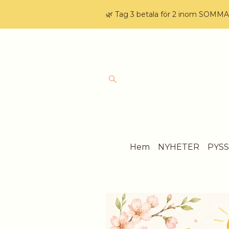
🌿 Tag 3 betala för 2 inom SOMM
Hem
NYHETER
PYS