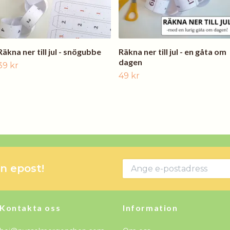
Räkna ner till jul - snögubbe
Räkna ner till jul - en gåta om
dagen
39 kr
49 kr
in epost!
Kontakta oss
Information