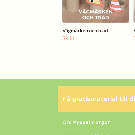
Vägmärken och träd
39 kr
Få gratismaterial till d
Om Pysselmorgon