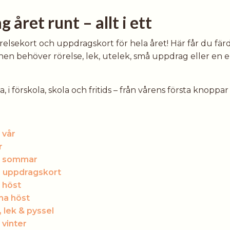
 året runt – allt i ett
örelsekort och uppdragskort för hela året! Här får du fä
nen behöver rörelse, lek, utelek, små uppdrag eller en 
 förskola, skola och fritids – från vårens första knoppar 
 vår
r
a sommar
 uppdragskort
 höst
ma höst
 lek & pyssel
vinter