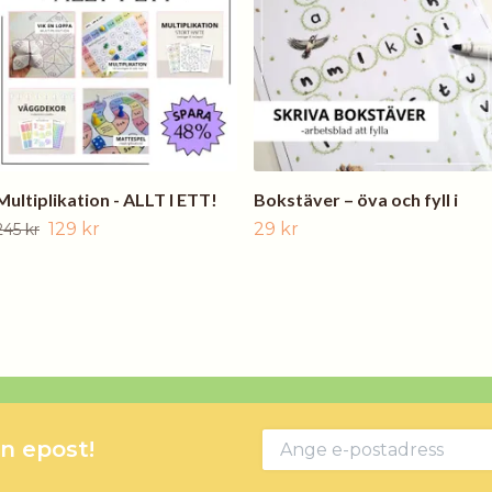
Multiplikation - ALLT I ETT!
Bokstäver – öva och fyll i
129 kr
29 kr
245 kr
in epost!