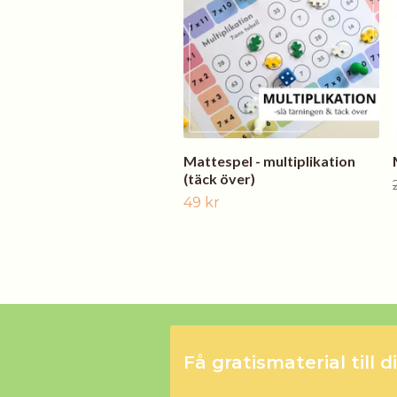
Mattespel - multiplikation
(täck över)
49 kr
Få gratismaterial till d