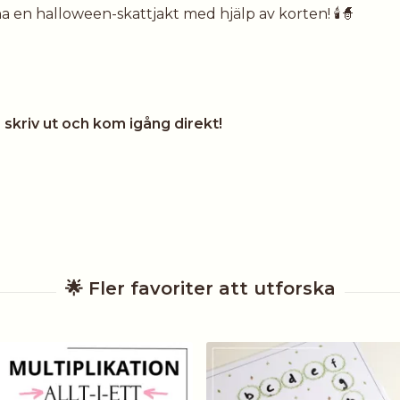
na en halloween-skattjakt med hjälp av korten! 🕯️🧙
, skriv ut och kom igång direkt!