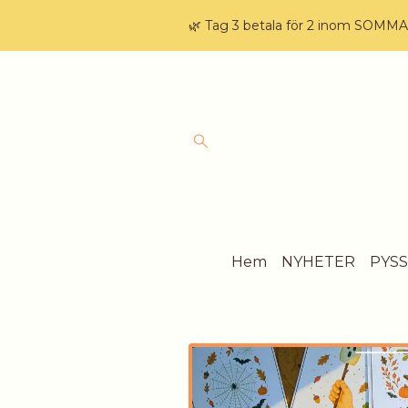
🌿 Tag 3 betala för 2 inom SOMM
Hem
NYHETER
PYS