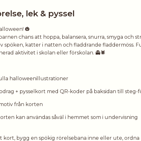
relse, lek & pyssel
halloween! 🎃
barnen chans att hoppa, balansera, snurra, smyga och s
av spöken, katter i natten och fladdrande fladdermöss. 
rad aktivitet i skolan eller förskolan. 👻🕷️
lla halloweenillustrationer
pdrag + pysselkort med QR-koder på baksidan till steg-f
motiv från korten
 korten kan användas såväl i hemmet som i undervisning
tt kort, bygg en spökig rörelsebana inne eller ute, ordn