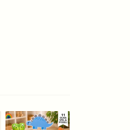
Bokstavskort - med
affirmationer