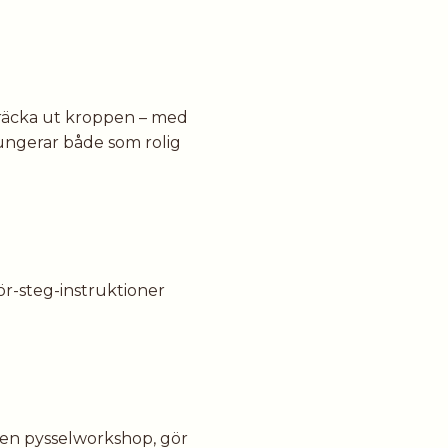
träcka ut kroppen – med
Fungerar både som rolig
ör-steg-instruktioner
a en pysselworkshop, gör