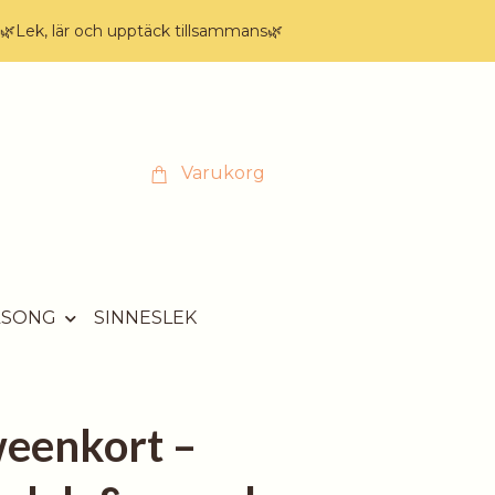
🌿Lek, lär och upptäck tillsammans🌿
Varukorg
ÄSONG
SINNESLEK
eenkort –