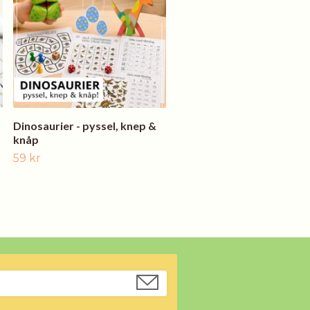
49 kr
Dinosaurier - pyssel, knep &
knåp
59 kr