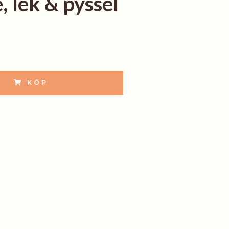
, lek & pyssel
KÖP