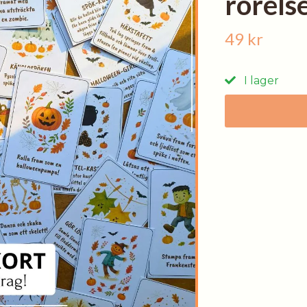
rörelse
49 kr
I lager